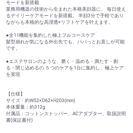
モードを新搭載
業務用機器の技術から生まれた本格美顔器に、 毎日使え
るデイリーケアモードを新搭載。 半顔3分で手軽であり
ながらも本格的な高浸透×リフトケアを叶えます。
●全11機能を集約した極上フルコースケア
髪型崩れが気になる外出先でも、パパっとお直しが可能
です。
●エステサロンのような、磨く・温める・満たす・創
る・閉じ込めるの ５つのケアを1台に集約し、極上ケア
を実現
【仕様】
サイズ：約W52×D62×H203(mm)
本体重量：約312g
付属品：コットンストッパー、ACアダプター、取扱説明
書(保証書付)