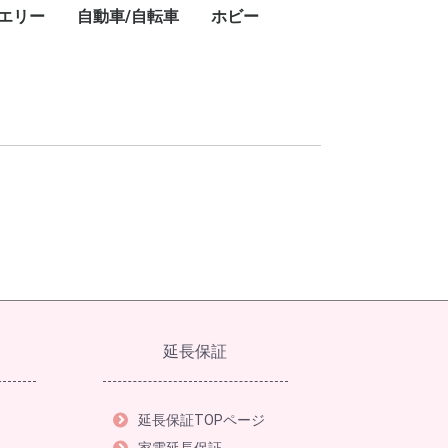
エリー
自動車/自転車
ホビー
キ
ト
・
ー
ン
プ
レ
ブ
コ
レ
ン・ワークライ
ドアテーブル
ドアチェア
ドアワゴン
プ用ダッチオー
ット
ストドーム
スチェア
GPSナビ
用レーザー距離
フェイスクリーム
美容器具・美容家電
フェイススチーマー
乳液
美顔器
美容液
電動歯ブラシ
シェーバー
ボディパウダー
ボディソープ
ハンドクリーム
シャワーヘッド
ヘアアイロン
頭皮ケア
ヘアマスク
ヘアドライヤー
ヘッドスパ
化粧水
スキンケアクリーム
クレンジングバーム
香水
カー用品
タイヤ
業務用洗剤
自転車
ドライバー・レンチ
楽器
カーナビ
カーオーディオ
ETC車載器
ドライブレコーダー
車載モニター
サマータイヤ
業務用洗剤
クロスバイク
折りたたみ自転車
ドライバー・レンチ
DJ
延長保証
延長保証TOPページ