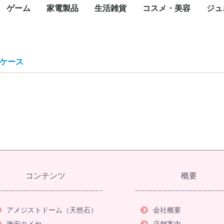
ゲーム
家電製品
生活雑貨
コスメ・美容
ジュ
カード
一眼カメラ
カメラ
ラ
メラ
メラ
メラ
トップパソコン
パソコン
ce(ノートパソ
スクトップ
ート
ジェットプリン
ープリンタ
インパクトプリ
ロッター
ルプリンタ
ライター
ンク
タオプション
ェクタ（本体）
ェクタスクリー
te-60F
ィックボード・
ボード
ス
ブ
ニット
ード
ネットワーク
ディスク（外付
ディスク（内
内臓）
外付け）
ラッシュメモリ
モリーカード
リーダー
ディスクケース
ワークレコーダ
ニター・液晶デ
ナ
ピーカー・アク
ーアーム
セット
oothスピーカー
グル・VRヘッ
電源装置
ップ
Nルーター(Wi-
チングハブ
ーブル
N中継機・アク
集ソフト
リティ
スソフト
ス
ayPortケーブル
ケーブル
ブ
任天堂
SONY
マイクロソフト
iPhone
ASUS
OPPO
Google
Xiaomi
Galaxy
iPad
Google Pixel
NEC
Surface(タブレット
ペンタブレット
Surface
Apple Watch
スマートウォッチ
モバイルコントローラ
携帯電話アクセサリ
生活家電
飲食家電
健康家電
季節家電
オーディオ
映像機器
フォトストレージ
一眼レフカメラ
デジタルカメラ
Wifi防犯カメラ
ネットワークカメラ・
ペンタックス
アクションカメラ
ハンディカメラ
WEBカメラ
サーモカメラ
照明機器
キャンプ用品
コミック
天然石
オフィスチェア
ゴルフ用品
Nintendo Switch
Nintendo Switch ソフ
Nintendo 3DS
Nintendo 3DS ソフト
ゲーム&ウオッチ
PlayStation
プレイステーション
プレイステーション
XBOX
フェイスケア
ボディケア
ヘアケア
スキンケア
フレグランス
ブロワ
こたつ
ミシン
温水洗浄便座
翻訳機・通訳機
電子辞書
電子メモ帳
電話機
シュレッダー
掃除機
高圧洗浄機
布団乾燥機
アイロン
洗濯機
バーベキュー・クッ
冷蔵庫・冷凍庫
食器洗い機
電子レンジ
炊飯器
トースター
電気ポット・電気ケ
電気圧力鍋
カセットコンロ
コーヒーメーカー
ホームベーカリー
体脂肪計・体重計
マッサージ器
トレーニングマシン
加湿器
空気清浄機
除湿機
扇風機・サーキュレ
ヒーター・ストーブ
エアコン
ICレコーダー
AVアンプ
イヤホン・ヘッドホ
デジタルオーディオ
ホームシアター スピ
AV周辺機器
薄型テレビ・液晶テ
携帯テレビ・ポータ
ブルーレイ・DVDレ
ワイヤレスディスプ
テレビオプション
蛍光灯
テント
ランタ
アウト
アウト
アウト
キャン
全巻セ
タイル
アメジ
オフィ
ゴルフ用
ゴルフ
ok)
カード
レイ
スピーカー
ト
）
ター)
イント
PC)
ー
防犯カメラ
ト
5(PS5) ソフト
4(PS4) ソフト
ング用品
ル
フィットネスマシン
ター
レーヤー(DAP)
ーカー
ビ
ルテレビ
ーダー
イアダプタ
ト
ブン
計
ケース
コンテンツ
概要
アメジストドーム（天然石）
会社概要