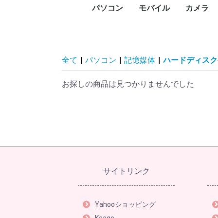
パソコン
モバイル
カメラ
PC本体
プリンタ
プロジェクタ
UTM
PCパーツ
記憶媒体
周辺機器
ネットワーク
ソフトウェア
パソコン向けケーブル
スマートフォン
タブレットPC
タブレットケース
スマートウォッチ・ウ
アクセサリー
メモリー
デジタル
デジタル
防犯カメ
レンズ
ビデオカ
WEBカ
サーモカ
デスク
ノート
Surfa
Macデ
Macノ
インク
レーザ
ドット
大判プ
サーマ
ラベル
純正イ
プリン
プロジ
プロジ
FortiGa
グラフ
CPU
マザー
PCケー
ドライ
メモリ
電源ユ
マウス
キーボ
NAS(
ハード
ハード
SSD（
SSD（
USBフ
SDメ
カード
ハード
ネット
PCモ
スキャ
PCス
モニタ
ヘッド
Bluet
VRゴー
無停電
電源タ
無線LA
スイッ
LANケ
無線LA
動画編
セキュ
オフィ
ビジネ
Displ
HDMI
USBハ
ェアラブル端末
コン)
(MacBo
タ
ンタ
ン
ビデオ
HDD)
け）
臓）
ー
ィスプ
ティブ
ドセッ
（UPS
Fiルー
セスポ
全て
|
パソコン
|
記憶媒体
|
ハードディスク
お探しの商品は見つかりませんでした
サイトリンク
Yahooショッピング