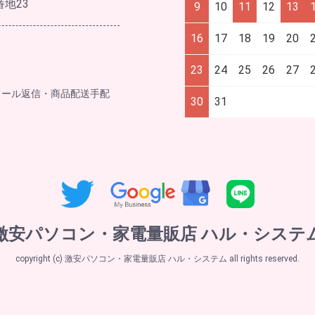
番地23
9
10
11
12
13
16
17
18
19
20
23
24
25
26
27
メール返信・商品配送手配
30
31
激安パソコン・家電量販店 ハル・システ
copyright (c) 激安パソコン・家電量販店 ハル・システム all rights reserved.