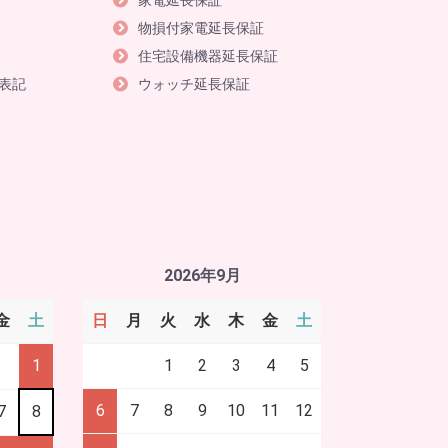
家電延長保証
物損付家電延長保証
住宅設備機器延長保証
表記
ウォッチ延長保証
2026年9月
金
土
日
月
火
水
木
金
土
1
1
2
3
4
5
6
7
8
9
10
11
12
7
8