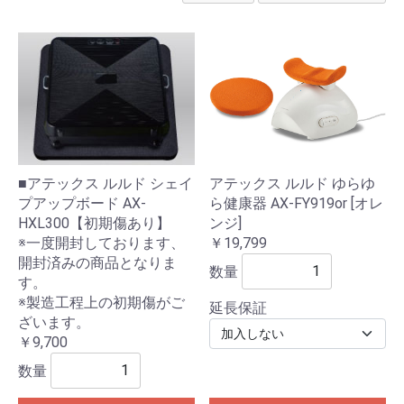
■アテックス ルルド シェイ
アテックス ルルド ゆらゆ
プアップボード AX-
ら健康器 AX-FY919or [オレ
HXL300【初期傷あり】
ンジ]
※一度開封しております、
￥19,799
開封済みの商品となりま
数量
す。
※製造工程上の初期傷がご
延長保証
ざいます。
￥9,700
数量