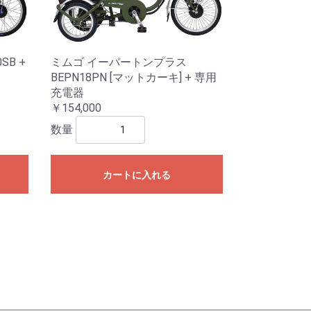
SB +
ミムゴ イーパートンプラス
BEPN18PN [マットカーキ] + 専用
充電器
￥154,000
数量
カートに入れる