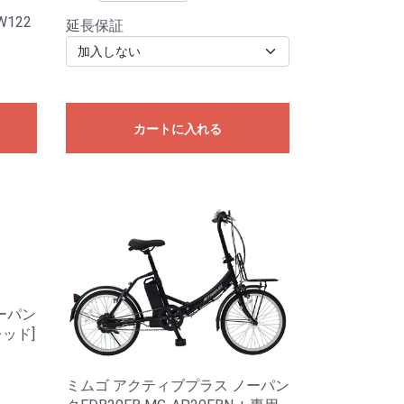
W122
延長保証
カートに入れる
ーパン
レッド]
ミムゴ アクティブプラス ノーパン