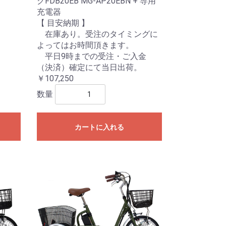
クFDB20EB MG-AP20EBN + 専用
充電器
【 目安納期 】
在庫あり。受注のタイミングに
よってはお時間頂きます。
平日9時までの受注・ご入金
（決済）確定にて当日出荷。
￥107,250
数量
カートに入れる