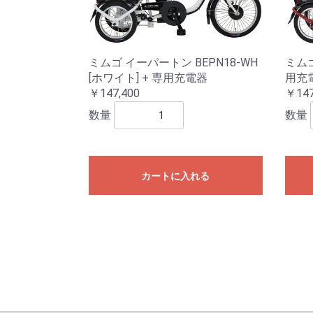
ミムゴ イーパートン BEPN18-WH
ミムゴ
[ホワイト] + 専用充電器
用充
￥147,400
￥147
数量
数量
カートに入れる