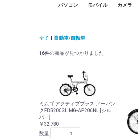
パソコン
モバイル
カメラ
PC本体
プリンタ
プロジェクタ
UTM
PCパーツ
記憶媒体
周辺機器
ネットワーク
ソフトウェア
パソコン向けケーブル
スマートフォン
タブレットPC
タブレットケース
スマートウォッチ・ウ
アクセサリー
メモリー
デジタル
デジタル
防犯カメ
レンズ
ビデオカ
WEBカ
サーモカ
デスク
ノート
Surfa
Macデ
Macノ
インク
レーザ
ドット
大判プ
サーマ
ラベル
純正イ
プリン
プロジ
プロジ
FortiGa
グラフ
CPU
マザー
PCケー
ドライ
メモリ
電源ユ
マウス
キーボ
NAS(
ハード
ハード
SSD（
SSD（
USBフ
SDメ
カード
ハード
ネット
PCモ
スキャ
PCス
モニタ
ヘッド
Bluet
VRゴー
無停電
電源タ
無線LA
スイッ
LANケ
無線LA
動画編
セキュ
オフィ
ビジネ
Displ
HDMI
USBハ
ェアラブル端末
コン)
(MacBo
タ
ンタ
ン
ビデオ
HDD)
け）
臓）
ー
ィスプ
ティブ
ドセッ
（UPS
Fiルー
セスポ
全て
|
自動車/自転車
16件
の商品が見つかりました
ミムゴ アクティブプラス ノーパン
クFDB206SL MG-AP206NL [シル
バー]
￥32,780
数量