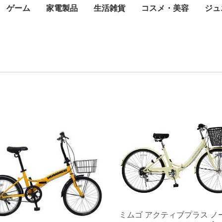
ゲーム
家電製品
生活雑貨
コスメ・美容
ジュ
カード
一眼カメラ
カメラ
ラ
メラ
メラ
メラ
トップパソコン
パソコン
ce(ノートパソ
スクトップ
ート
ジェットプリン
ープリンタ
インパクトプリ
ロッター
ルプリンタ
ライター
ンク
タオプション
ェクタ（本体）
ェクタスクリー
te-60F
ィックボード・
ボード
ス
ブ
ニット
ード
ネットワーク
ディスク（外付
ディスク（内
内臓）
外付け）
ラッシュメモリ
モリーカード
リーダー
ディスクケース
ワークレコーダ
ニター・液晶デ
ナ
ピーカー・アク
ーアーム
セット
oothスピーカー
グル・VRヘッ
電源装置
ップ
Nルーター(Wi-
チングハブ
ーブル
N中継機・アク
集ソフト
リティ
スソフト
ス
ayPortケーブル
ケーブル
ブ
任天堂
SONY
マイクロソフト
iPhone
ASUS
OPPO
Google
Xiaomi
Galaxy
iPad
Google Pixel
NEC
Surface(タブレット
ペンタブレット
Surface
Apple Watch
スマートウォッチ
モバイルコントローラ
携帯電話アクセサリ
生活家電
飲食家電
健康家電
季節家電
オーディオ
映像機器
フォトストレージ
一眼レフカメラ
デジタルカメラ
Wifi防犯カメラ
ネットワークカメラ・
ペンタックス
アクションカメラ
ハンディカメラ
WEBカメラ
サーモカメラ
照明機器
キャンプ用品
コミック
天然石
オフィスチェア
ゴルフ用品
Nintendo Switch
Nintendo Switch ソフ
Nintendo 3DS
Nintendo 3DS ソフト
ゲーム&ウオッチ
PlayStation
プレイステーション
プレイステーション
XBOX
フェイスケア
ボディケア
ヘアケア
スキンケア
フレグランス
ブロワ
こたつ
ミシン
温水洗浄便座
翻訳機・通訳機
電子辞書
電子メモ帳
電話機
シュレッダー
掃除機
高圧洗浄機
布団乾燥機
アイロン
洗濯機
バーベキュー・クッ
冷蔵庫・冷凍庫
食器洗い機
電子レンジ
炊飯器
トースター
電気ポット・電気ケ
電気圧力鍋
カセットコンロ
コーヒーメーカー
ホームベーカリー
体脂肪計・体重計
マッサージ器
トレーニングマシン
加湿器
空気清浄機
除湿機
扇風機・サーキュレ
ヒーター・ストーブ
エアコン
ICレコーダー
AVアンプ
イヤホン・ヘッドホ
デジタルオーディオ
ホームシアター スピ
AV周辺機器
薄型テレビ・液晶テ
携帯テレビ・ポータ
ブルーレイ・DVDレ
ワイヤレスディスプ
テレビオプション
蛍光灯
テント
ランタ
アウト
アウト
アウト
キャン
全巻セ
タイル
アメジ
オフィ
ゴルフ用
ゴルフ
ok)
カード
レイ
スピーカー
ト
）
ター)
イント
PC)
ー
防犯カメラ
ト
5(PS5) ソフト
4(PS4) ソフト
ング用品
ル
フィットネスマシン
ター
レーヤー(DAP)
ーカー
ビ
ルテレビ
ーダー
イアダプタ
ト
ブン
計
ミムゴ アクティブプラス ノ