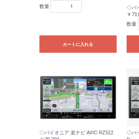
数量
◇パイ
￥73,
数量
カートに入れる
◇パイオニア 楽ナビ AVIC-RZ522
◇パイ