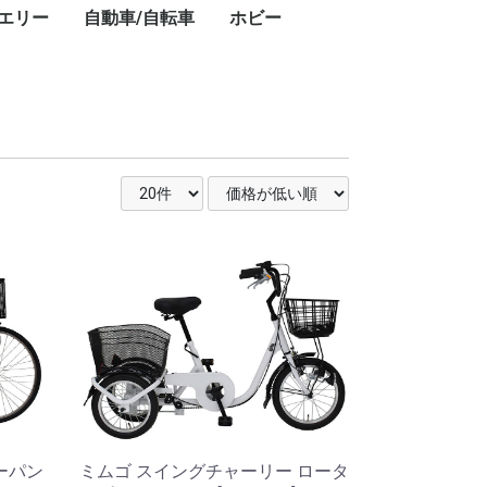
エリー
自動車/自転車
ホビー
キ
ト
・
ー
ン
プ
レ
ブ
コ
レ
ン・ワークライ
ドアテーブル
ドアチェア
ドアワゴン
プ用ダッチオー
ット
ストドーム
スチェア
GPSナビ
用レーザー距離
フェイスクリーム
美容器具・美容家電
フェイススチーマー
乳液
美顔器
美容液
電動歯ブラシ
シェーバー
ボディパウダー
ボディソープ
ハンドクリーム
シャワーヘッド
ヘアアイロン
頭皮ケア
ヘアマスク
ヘアドライヤー
ヘッドスパ
化粧水
スキンケアクリーム
クレンジングバーム
香水
カー用品
タイヤ
業務用洗剤
自転車
ドライバー・レンチ
楽器
カーナビ
カーオーディオ
ETC車載器
ドライブレコーダー
車載モニター
サマータイヤ
業務用洗剤
クロスバイク
折りたたみ自転車
ドライバー・レンチ
DJ
ーパン
ミムゴ スイングチャーリー ロータ