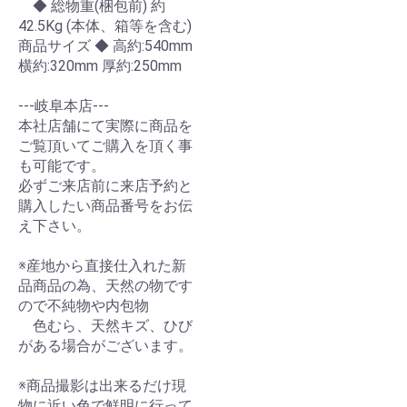
◆ 総物重(梱包前) 約
42.5Kg (本体、箱等を含む)
商品サイズ ◆ 高約:540mm
横約:320mm 厚約:250mm
---岐阜本店---
本社店舗にて実際に商品を
ご覧頂いてご購入を頂く事
も可能です。
必ずご来店前に来店予約と
購入したい商品番号をお伝
え下さい。
※産地から直接仕入れた新
品商品の為、天然の物です
ので不純物や内包物
色むら、天然キズ、ひび
がある場合がございます。
※商品撮影は出来るだけ現
物に近い色で鮮明に行って