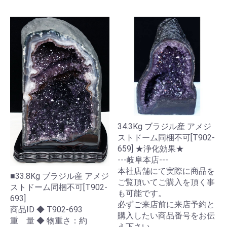
34.3Kg ブラジル産 アメジ
ストドーム同梱不可[T902-
659] ★浄化効果★
---岐阜本店---
本社店舗にて実際に商品を
■33.8Kg ブラジル産 アメジ
ご覧頂いてご購入を頂く事
ストドーム同梱不可[T902-
も可能です。
693]
必ずご来店前に来店予約と
商品ID ◆ T902-693
購入したい商品番号をお伝
重 量 ◆ 物重さ：約
え下さい。