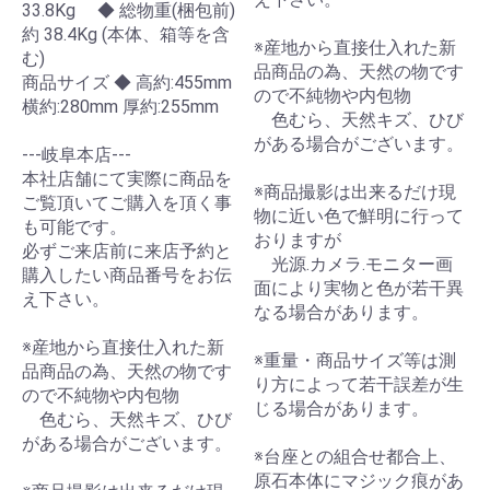
33.8Kg ◆ 総物重(梱包前)
約 38.4Kg (本体、箱等を含
※産地から直接仕入れた新
む)
品商品の為、天然の物です
商品サイズ ◆ 高約:455mm
ので不純物や内包物
横約:280mm 厚約:255mm
色むら、天然キズ、ひび
がある場合がございます。
---岐阜本店---
本社店舗にて実際に商品を
※商品撮影は出来るだけ現
ご覧頂いてご購入を頂く事
物に近い色で鮮明に行って
も可能です。
おりますが
必ずご来店前に来店予約と
光源.カメラ.モニター画
購入したい商品番号をお伝
面により実物と色が若干異
え下さい。
なる場合があります。
※産地から直接仕入れた新
※重量・商品サイズ等は測
品商品の為、天然の物です
り方によって若干誤差が生
ので不純物や内包物
じる場合があります。
色むら、天然キズ、ひび
がある場合がございます。
※台座との組合せ都合上、
原石本体にマジック痕があ