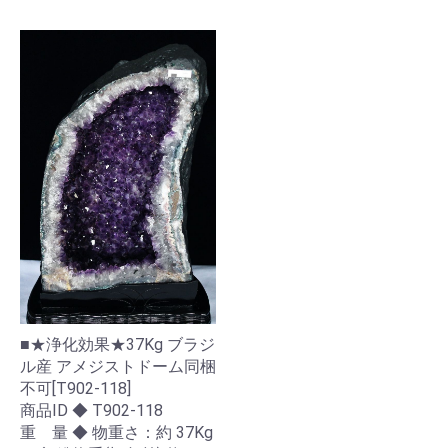
■★浄化効果★37Kg ブラジ
ル産 アメジストドーム同梱
不可[T902-118]
商品ID ◆ T902-118
重 量 ◆ 物重さ：約 37Kg