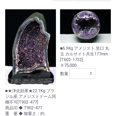
■6.3Kg アメジスト 笑口 丸
玉 カルサイト共生177mm
[T602-1732]
￥75,000
数量
■★浄化効果★22.1Kg ブラ
ジル産 アメジストドーム同
梱不可[T902-477]
商品ID ◆ T902-477
重 量 ◆ 物重さ：約