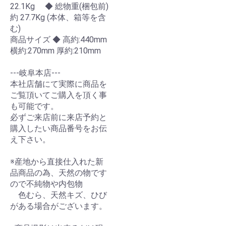
22.1Kg ◆ 総物重(梱包前)
約 27.7Kg (本体、箱等を含
む)
商品サイズ ◆ 高約:440mm
横約:270mm 厚約:210mm
---岐阜本店---
本社店舗にて実際に商品を
ご覧頂いてご購入を頂く事
も可能です。
必ずご来店前に来店予約と
購入したい商品番号をお伝
え下さい。
※産地から直接仕入れた新
品商品の為、天然の物です
ので不純物や内包物
色むら、天然キズ、ひび
がある場合がございます。