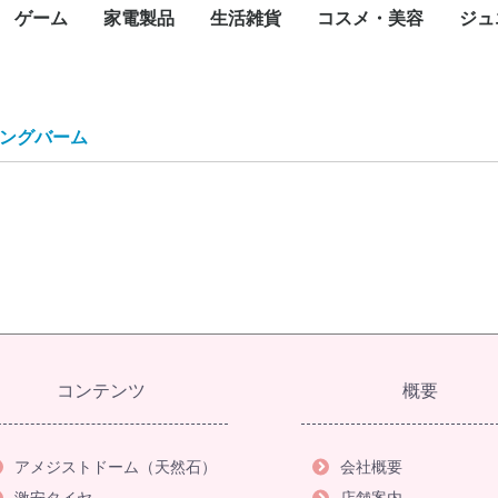
ゲーム
家電製品
生活雑貨
コスメ・美容
ジュ
カード
一眼カメラ
カメラ
ラ
メラ
メラ
メラ
トップパソコン
パソコン
ce(ノートパソ
スクトップ
ート
ジェットプリン
ープリンタ
インパクトプリ
ロッター
ルプリンタ
ライター
ンク
タオプション
ェクタ（本体）
ェクタスクリー
te-60F
ィックボード・
ボード
ス
ブ
ニット
ード
ネットワーク
ディスク（外付
ディスク（内
内臓）
外付け）
ラッシュメモリ
モリーカード
リーダー
ディスクケース
ワークレコーダ
ニター・液晶デ
ナ
ピーカー・アク
ーアーム
セット
oothスピーカー
グル・VRヘッ
電源装置
ップ
Nルーター(Wi-
チングハブ
ーブル
N中継機・アク
集ソフト
リティ
スソフト
ス
ayPortケーブル
ケーブル
ブ
任天堂
SONY
マイクロソフト
iPhone
ASUS
OPPO
Google
Xiaomi
Galaxy
iPad
Google Pixel
NEC
Surface(タブレット
ペンタブレット
Surface
Apple Watch
スマートウォッチ
モバイルコントローラ
携帯電話アクセサリ
生活家電
飲食家電
健康家電
季節家電
オーディオ
映像機器
フォトストレージ
一眼レフカメラ
デジタルカメラ
Wifi防犯カメラ
ネットワークカメラ・
ペンタックス
アクションカメラ
ハンディカメラ
WEBカメラ
サーモカメラ
照明機器
キャンプ用品
コミック
天然石
オフィスチェア
ゴルフ用品
Nintendo Switch
Nintendo Switch ソフ
Nintendo 3DS
Nintendo 3DS ソフト
ゲーム&ウオッチ
PlayStation
プレイステーション
プレイステーション
XBOX
フェイスケア
ボディケア
ヘアケア
スキンケア
フレグランス
ブロワ
こたつ
ミシン
温水洗浄便座
翻訳機・通訳機
電子辞書
電子メモ帳
電話機
シュレッダー
掃除機
高圧洗浄機
布団乾燥機
アイロン
洗濯機
バーベキュー・クッ
冷蔵庫・冷凍庫
食器洗い機
電子レンジ
炊飯器
トースター
電気ポット・電気ケ
電気圧力鍋
カセットコンロ
コーヒーメーカー
ホームベーカリー
体脂肪計・体重計
マッサージ器
トレーニングマシン
加湿器
空気清浄機
除湿機
扇風機・サーキュレ
ヒーター・ストーブ
エアコン
ICレコーダー
AVアンプ
イヤホン・ヘッドホ
デジタルオーディオ
ホームシアター スピ
AV周辺機器
薄型テレビ・液晶テ
携帯テレビ・ポータ
ブルーレイ・DVDレ
ワイヤレスディスプ
テレビオプション
蛍光灯
テント
ランタ
アウト
アウト
アウト
キャン
全巻セ
タイル
アメジ
オフィ
ゴルフ用
ゴルフ
ok)
カード
レイ
スピーカー
ト
）
ター)
イント
PC)
ー
防犯カメラ
ト
5(PS5) ソフト
4(PS4) ソフト
ング用品
ル
フィットネスマシン
ター
レーヤー(DAP)
ーカー
ビ
ルテレビ
ーダー
イアダプタ
ト
ブン
計
ングバーム
コンテンツ
概要
アメジストドーム（天然石）
会社概要