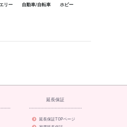
エリー
自動車/自転車
ホビー
キ
ト
・
ー
ン
プ
レ
ブ
コ
レ
ン・ワークライ
ドアテーブル
ドアチェア
ドアワゴン
プ用ダッチオー
ット
ストドーム
スチェア
GPSナビ
用レーザー距離
フェイスクリーム
美容器具・美容家電
フェイススチーマー
乳液
美顔器
美容液
電動歯ブラシ
シェーバー
ボディパウダー
ボディソープ
ハンドクリーム
シャワーヘッド
ヘアアイロン
頭皮ケア
ヘアマスク
ヘアドライヤー
ヘッドスパ
化粧水
スキンケアクリーム
クレンジングバーム
香水
カー用品
タイヤ
業務用洗剤
自転車
ドライバー・レンチ
楽器
カーナビ
カーオーディオ
ETC車載器
ドライブレコーダー
車載モニター
サマータイヤ
業務用洗剤
クロスバイク
折りたたみ自転車
ドライバー・レンチ
DJ
延長保証
延長保証TOPページ