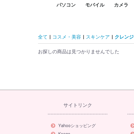
パソコン
モバイル
カメラ
PC本体
プリンタ
プロジェクタ
UTM
PCパーツ
記憶媒体
周辺機器
ネットワーク
ソフトウェア
パソコン向けケーブル
スマートフォン
タブレットPC
タブレットケース
スマートウォッチ・ウ
アクセサリー
メモリー
デジタル
デジタル
防犯カメ
レンズ
ビデオカ
WEBカ
サーモカ
デスク
ノート
Surfa
Macデ
Macノ
インク
レーザ
ドット
大判プ
サーマ
ラベル
純正イ
プリン
プロジ
プロジ
FortiGa
グラフ
CPU
マザー
PCケー
ドライ
メモリ
電源ユ
マウス
キーボ
NAS(
ハード
ハード
SSD（
SSD（
USBフ
SDメ
カード
ハード
ネット
PCモ
スキャ
PCス
モニタ
ヘッド
Bluet
VRゴー
無停電
電源タ
無線LA
スイッ
LANケ
無線LA
動画編
セキュ
オフィ
ビジネ
Displ
HDMI
USBハ
ェアラブル端末
コン)
(MacBo
タ
ンタ
ン
ビデオ
HDD)
け）
臓）
ー
ィスプ
ティブ
ドセッ
（UPS
Fiルー
セスポ
全て
|
コスメ・美容
|
スキンケア
|
クレンジ
お探しの商品は見つかりませんでした
サイトリンク
Yahooショッピング