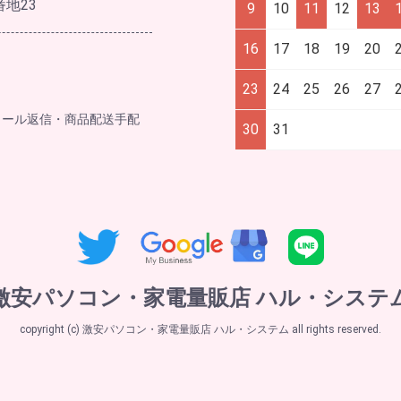
番地23
9
10
11
12
13
16
17
18
19
20
23
24
25
26
27
メール返信・商品配送手配
30
31
激安パソコン・家電量販店 ハル・システ
copyright (c) 激安パソコン・家電量販店 ハル・システム all rights reserved.