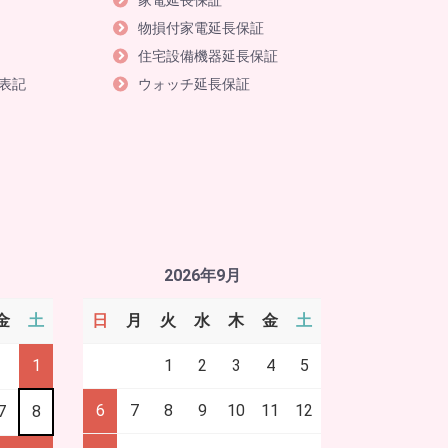
家電延長保証
物損付家電延長保証
住宅設備機器延長保証
表記
ウォッチ延長保証
2026年9月
金
土
日
月
火
水
木
金
土
1
1
2
3
4
5
6
7
8
9
10
11
12
7
8