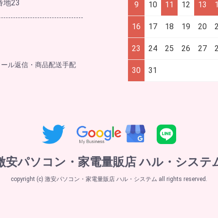
番地23
9
10
11
12
13
16
17
18
19
20
23
24
25
26
27
メール返信・商品配送手配
30
31
激安パソコン・家電量販店 ハル・システ
copyright (c) 激安パソコン・家電量販店 ハル・システム all rights reserved.