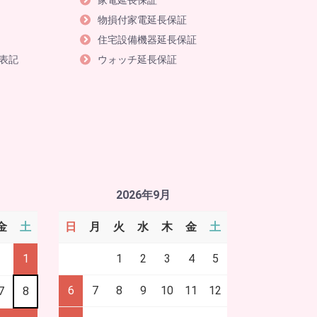
家電延長保証
物損付家電延長保証
住宅設備機器延長保証
表記
ウォッチ延長保証
2026年9月
金
土
日
月
火
水
木
金
土
1
1
2
3
4
5
6
7
8
9
10
11
12
7
8