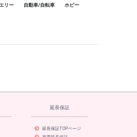
エリー
自動車/自転車
ホビー
キ
ト
・
ー
ン
プ
レ
ブ
コ
レ
ン・ワークライ
ドアテーブル
ドアチェア
ドアワゴン
プ用ダッチオー
ット
ストドーム
スチェア
GPSナビ
用レーザー距離
フェイスクリーム
美容器具・美容家電
フェイススチーマー
乳液
美顔器
美容液
電動歯ブラシ
シェーバー
ボディパウダー
ボディソープ
ハンドクリーム
シャワーヘッド
ヘアアイロン
頭皮ケア
ヘアマスク
ヘアドライヤー
ヘッドスパ
化粧水
スキンケアクリーム
クレンジングバーム
香水
カー用品
タイヤ
業務用洗剤
自転車
ドライバー・レンチ
楽器
カーナビ
カーオーディオ
ETC車載器
ドライブレコーダー
車載モニター
サマータイヤ
業務用洗剤
クロスバイク
折りたたみ自転車
ドライバー・レンチ
DJ
延長保証
延長保証TOPページ