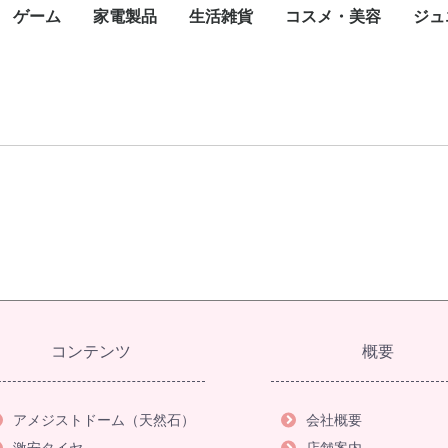
ゲーム
家電製品
生活雑貨
コスメ・美容
ジュ
カード
一眼カメラ
カメラ
ラ
メラ
メラ
メラ
トップパソコン
パソコン
ce(ノートパソ
スクトップ
ート
ジェットプリン
ープリンタ
インパクトプリ
ロッター
ルプリンタ
ライター
ンク
タオプション
ェクタ（本体）
ェクタスクリー
te-60F
ィックボード・
ボード
ス
ブ
ニット
ード
ネットワーク
ディスク（外付
ディスク（内
内臓）
外付け）
ラッシュメモリ
モリーカード
リーダー
ディスクケース
ワークレコーダ
ニター・液晶デ
ナ
ピーカー・アク
ーアーム
セット
oothスピーカー
グル・VRヘッ
電源装置
ップ
Nルーター(Wi-
チングハブ
ーブル
N中継機・アク
集ソフト
リティ
スソフト
ス
ayPortケーブル
ケーブル
ブ
任天堂
SONY
マイクロソフト
iPhone
ASUS
OPPO
Google
Xiaomi
Galaxy
iPad
Google Pixel
NEC
Surface(タブレット
ペンタブレット
Surface
Apple Watch
スマートウォッチ
モバイルコントローラ
携帯電話アクセサリ
生活家電
飲食家電
健康家電
季節家電
オーディオ
映像機器
フォトストレージ
一眼レフカメラ
デジタルカメラ
Wifi防犯カメラ
ネットワークカメラ・
ペンタックス
アクションカメラ
ハンディカメラ
WEBカメラ
サーモカメラ
照明機器
キャンプ用品
コミック
天然石
オフィスチェア
ゴルフ用品
Nintendo Switch
Nintendo Switch ソフ
Nintendo 3DS
Nintendo 3DS ソフト
ゲーム&ウオッチ
PlayStation
プレイステーション
プレイステーション
XBOX
フェイスケア
ボディケア
ヘアケア
スキンケア
フレグランス
ブロワ
こたつ
ミシン
温水洗浄便座
翻訳機・通訳機
電子辞書
電子メモ帳
電話機
シュレッダー
掃除機
高圧洗浄機
布団乾燥機
アイロン
洗濯機
バーベキュー・クッ
冷蔵庫・冷凍庫
食器洗い機
電子レンジ
炊飯器
トースター
電気ポット・電気ケ
電気圧力鍋
カセットコンロ
コーヒーメーカー
ホームベーカリー
体脂肪計・体重計
マッサージ器
トレーニングマシン
加湿器
空気清浄機
除湿機
扇風機・サーキュレ
ヒーター・ストーブ
エアコン
ICレコーダー
AVアンプ
イヤホン・ヘッドホ
デジタルオーディオ
ホームシアター スピ
AV周辺機器
薄型テレビ・液晶テ
携帯テレビ・ポータ
ブルーレイ・DVDレ
ワイヤレスディスプ
テレビオプション
蛍光灯
テント
ランタ
アウト
アウト
アウト
キャン
全巻セ
タイル
アメジ
オフィ
ゴルフ用
ゴルフ
ok)
カード
レイ
スピーカー
ト
）
ター)
イント
PC)
ー
防犯カメラ
ト
5(PS5) ソフト
4(PS4) ソフト
ング用品
ル
フィットネスマシン
ター
レーヤー(DAP)
ーカー
ビ
ルテレビ
ーダー
イアダプタ
ト
ブン
計
コンテンツ
概要
アメジストドーム（天然石）
会社概要