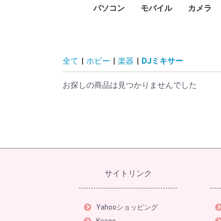
パソコン
モバイル
カメラ
PC本体
プリンタ
プロジェクタ
UTM
PCパーツ
記憶媒体
周辺機器
ネットワーク
ソフトウェア
パソコン向けケーブル
スマートフォン
タブレットPC
タブレットケース
スマートウォッチ・ウ
アクセサリー
メモリー
デジタル
デジタル
防犯カメ
レンズ
ビデオカ
WEBカ
サーモカ
デスク
ノート
Surfa
Macデ
Macノ
インク
レーザ
ドット
大判プ
サーマ
ラベル
純正イ
プリン
プロジ
プロジ
FortiGa
グラフ
CPU
マザー
PCケー
ドライ
メモリ
電源ユ
マウス
キーボ
NAS(
ハード
ハード
SSD（
SSD（
USBフ
SDメ
カード
ハード
ネット
PCモ
スキャ
PCス
モニタ
ヘッド
Bluet
VRゴー
無停電
電源タ
無線LA
スイッ
LANケ
無線LA
動画編
セキュ
オフィ
ビジネ
Displ
HDMI
USBハ
ェアラブル端末
コン)
(MacBo
タ
ンタ
ン
ビデオ
HDD)
け）
臓）
ー
ィスプ
ティブ
ドセッ
（UPS
Fiルー
セスポ
全て
|
ホビー
|
楽器
|
DJミキサー
お探しの商品は見つかりませんでした
サイトリンク
Yahooショッピング