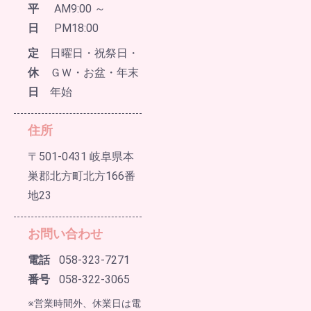
平
AM9:00 ～
日
PM18:00
定
日曜日・祝祭日・
休
ＧＷ・お盆・年末
日
年始
住所
〒501-0431 岐阜県本
巣郡北方町北方166番
地23
お問い合わせ
電話
058-323-7271
番号
058-322-3065
※営業時間外、休業日は電