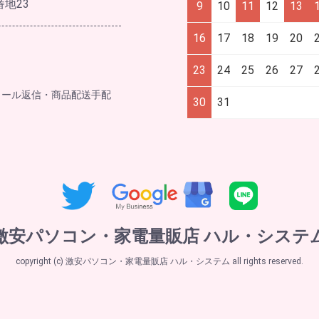
番地23
9
10
11
12
13
16
17
18
19
20
23
24
25
26
27
メール返信・商品配送手配
30
31
激安パソコン・家電量販店 ハル・システ
copyright (c) 激安パソコン・家電量販店 ハル・システム all rights reserved.