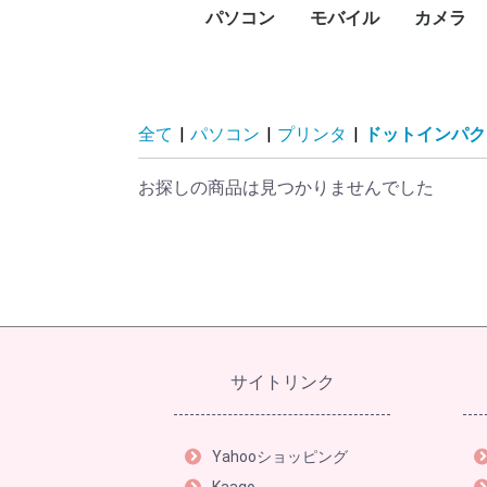
パソコン
モバイル
カメラ
PC本体
プリンタ
プロジェクタ
UTM
PCパーツ
記憶媒体
周辺機器
ネットワーク
ソフトウェア
パソコン向けケーブル
スマートフォン
タブレットPC
タブレットケース
スマートウォッチ・ウ
アクセサリー
メモリー
デジタル
デジタル
防犯カメ
レンズ
ビデオカ
WEBカ
サーモカ
デスク
ノート
Surfa
Macデ
Macノ
インク
レーザ
ドット
大判プ
サーマ
ラベル
純正イ
プリン
プロジ
プロジ
FortiGa
グラフ
CPU
マザー
PCケー
ドライ
メモリ
電源ユ
マウス
キーボ
NAS(
ハード
ハード
SSD（
SSD（
USBフ
SDメ
カード
ハード
ネット
PCモ
スキャ
PCス
モニタ
ヘッド
Bluet
VRゴー
無停電
電源タ
無線LA
スイッ
LANケ
無線LA
動画編
セキュ
オフィ
ビジネ
Displ
HDMI
USBハ
ェアラブル端末
コン)
(MacBo
タ
ンタ
ン
ビデオ
HDD)
け）
臓）
ー
ィスプ
ティブ
ドセッ
（UPS
Fiルー
セスポ
全て
|
パソコン
|
プリンタ
|
ドットインパク
お探しの商品は見つかりませんでした
サイトリンク
Yahooショッピング