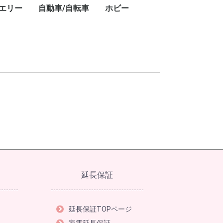
エリー
自動車/自転車
ホビー
キ
ト
・
ー
ン
プ
レ
ブ
コ
レ
ン・ワークライ
ドアテーブル
ドアチェア
ドアワゴン
プ用ダッチオー
ット
ストドーム
スチェア
GPSナビ
用レーザー距離
フェイスクリーム
美容器具・美容家電
フェイススチーマー
乳液
美顔器
美容液
電動歯ブラシ
シェーバー
ボディパウダー
ボディソープ
ハンドクリーム
シャワーヘッド
ヘアアイロン
頭皮ケア
ヘアマスク
ヘアドライヤー
ヘッドスパ
化粧水
スキンケアクリーム
クレンジングバーム
香水
カー用品
タイヤ
業務用洗剤
自転車
ドライバー・レンチ
楽器
カーナビ
カーオーディオ
ETC車載器
ドライブレコーダー
車載モニター
サマータイヤ
業務用洗剤
クロスバイク
折りたたみ自転車
ドライバー・レンチ
DJ
延長保証
延長保証TOPページ