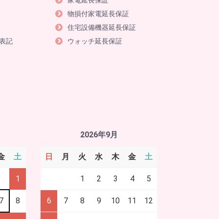
家電延長保証
物損付家電延長保証
住宅設備機器延長保証
表記
ウォッチ延長保証
2026年9月
金
土
日
月
火
水
木
金
土
1
1
2
3
4
5
7
8
6
7
8
9
10
11
12