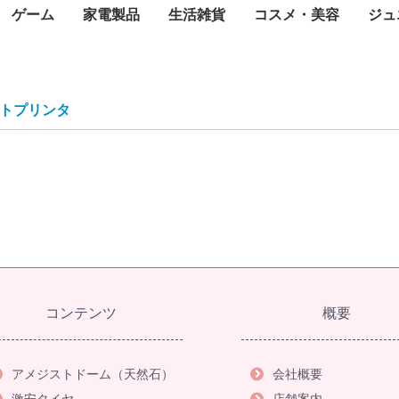
ゲーム
家電製品
生活雑貨
コスメ・美容
ジュ
カード
一眼カメラ
カメラ
ラ
メラ
メラ
メラ
トップパソコン
パソコン
ce(ノートパソ
スクトップ
ート
ジェットプリン
ープリンタ
インパクトプリ
ロッター
ルプリンタ
ライター
ンク
タオプション
ェクタ（本体）
ェクタスクリー
te-60F
ィックボード・
ボード
ス
ブ
ニット
ード
ネットワーク
ディスク（外付
ディスク（内
内臓）
外付け）
ラッシュメモリ
モリーカード
リーダー
ディスクケース
ワークレコーダ
ニター・液晶デ
ナ
ピーカー・アク
ーアーム
セット
oothスピーカー
グル・VRヘッ
電源装置
ップ
Nルーター(Wi-
チングハブ
ーブル
N中継機・アク
集ソフト
リティ
スソフト
ス
ayPortケーブル
ケーブル
ブ
任天堂
SONY
マイクロソフト
iPhone
ASUS
OPPO
Google
Xiaomi
Galaxy
iPad
Google Pixel
NEC
Surface(タブレット
ペンタブレット
Surface
Apple Watch
スマートウォッチ
モバイルコントローラ
携帯電話アクセサリ
生活家電
飲食家電
健康家電
季節家電
オーディオ
映像機器
フォトストレージ
一眼レフカメラ
デジタルカメラ
Wifi防犯カメラ
ネットワークカメラ・
ペンタックス
アクションカメラ
ハンディカメラ
WEBカメラ
サーモカメラ
照明機器
キャンプ用品
コミック
天然石
オフィスチェア
ゴルフ用品
Nintendo Switch
Nintendo Switch ソフ
Nintendo 3DS
Nintendo 3DS ソフト
ゲーム&ウオッチ
PlayStation
プレイステーション
プレイステーション
XBOX
フェイスケア
ボディケア
ヘアケア
スキンケア
フレグランス
ブロワ
こたつ
ミシン
温水洗浄便座
翻訳機・通訳機
電子辞書
電子メモ帳
電話機
シュレッダー
掃除機
高圧洗浄機
布団乾燥機
アイロン
洗濯機
バーベキュー・クッ
冷蔵庫・冷凍庫
食器洗い機
電子レンジ
炊飯器
トースター
電気ポット・電気ケ
電気圧力鍋
カセットコンロ
コーヒーメーカー
ホームベーカリー
体脂肪計・体重計
マッサージ器
トレーニングマシン
加湿器
空気清浄機
除湿機
扇風機・サーキュレ
ヒーター・ストーブ
エアコン
ICレコーダー
AVアンプ
イヤホン・ヘッドホ
デジタルオーディオ
ホームシアター スピ
AV周辺機器
薄型テレビ・液晶テ
携帯テレビ・ポータ
ブルーレイ・DVDレ
ワイヤレスディスプ
テレビオプション
蛍光灯
テント
ランタ
アウト
アウト
アウト
キャン
全巻セ
タイル
アメジ
オフィ
ゴルフ用
ゴルフ
ok)
カード
レイ
スピーカー
ト
）
ター)
イント
PC)
ー
防犯カメラ
ト
5(PS5) ソフト
4(PS4) ソフト
ング用品
ル
フィットネスマシン
ター
レーヤー(DAP)
ーカー
ビ
ルテレビ
ーダー
イアダプタ
ト
ブン
計
トプリンタ
コンテンツ
概要
アメジストドーム（天然石）
会社概要