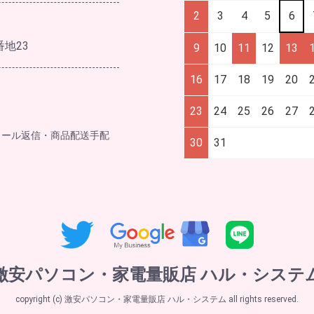
2
3
4
5
6
番地23
9
10
11
12
13
16
17
18
19
20
23
24
25
26
27
メール返信・商品配送手配
30
31
激安パソコン・家電量販店 ハル・システ
copyright (c) 激安パソコン・家電量販店 ハル・システム all rights reserved.