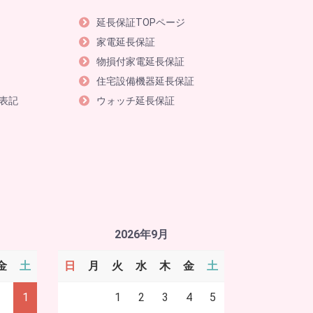
延長保証TOPページ
家電延長保証
物損付家電延長保証
住宅設備機器延長保証
表記
ウォッチ延長保証
2026年9月
金
土
日
月
火
水
木
金
土
1
1
2
3
4
5