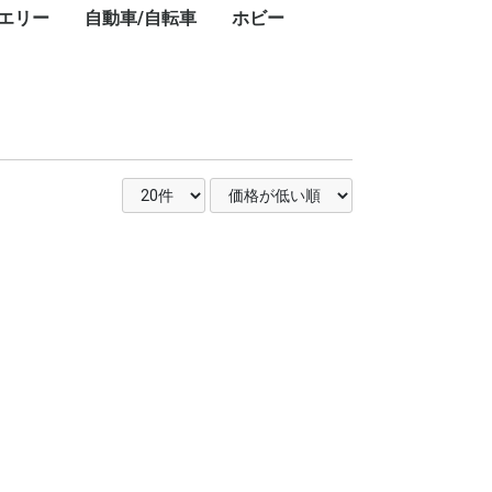
エリー
自動車/自転車
ホビー
キ
ト
・
ー
ン
プ
レ
ブ
コ
レ
ン・ワークライ
ドアテーブル
ドアチェア
ドアワゴン
プ用ダッチオー
ット
ストドーム
スチェア
GPSナビ
用レーザー距離
フェイスクリーム
美容器具・美容家電
フェイススチーマー
乳液
美顔器
美容液
電動歯ブラシ
シェーバー
ボディパウダー
ボディソープ
ハンドクリーム
シャワーヘッド
ヘアアイロン
頭皮ケア
ヘアマスク
ヘアドライヤー
ヘッドスパ
化粧水
スキンケアクリーム
クレンジングバーム
香水
カー用品
タイヤ
業務用洗剤
自転車
ドライバー・レンチ
楽器
カーナビ
カーオーディオ
ETC車載器
ドライブレコーダー
車載モニター
サマータイヤ
業務用洗剤
クロスバイク
折りたたみ自転車
ドライバー・レンチ
DJ