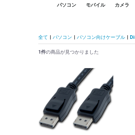
パソコン
モバイル
カメラ
PC本体
プリンタ
プロジェクタ
UTM
PCパーツ
記憶媒体
周辺機器
ネットワーク
ソフトウェア
パソコン向けケーブル
スマートフォン
タブレットPC
タブレットケース
スマートウォッチ・ウ
アクセサリー
メモリー
デジタル
デジタル
防犯カメ
レンズ
ビデオカ
WEBカ
サーモカ
デスク
ノート
Surfa
Macデ
Macノ
インク
レーザ
ドット
大判プ
サーマ
ラベル
純正イ
プリン
プロジ
プロジ
FortiGa
グラフ
CPU
マザー
PCケー
ドライ
メモリ
電源ユ
マウス
キーボ
NAS(
ハード
ハード
SSD（
SSD（
USBフ
SDメ
カード
ハード
ネット
PCモ
スキャ
PCス
モニタ
ヘッド
Bluet
VRゴー
無停電
電源タ
無線LA
スイッ
LANケ
無線LA
動画編
セキュ
オフィ
ビジネ
Displ
HDMI
USBハ
ェアラブル端末
コン)
(MacBo
タ
ンタ
ン
ビデオ
HDD)
け）
臓）
ー
ィスプ
ティブ
ドセッ
（UPS
Fiルー
セスポ
全て
|
パソコン
|
パソコン向けケーブル
|
D
1件
の商品が見つかりました