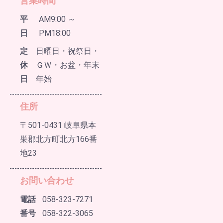
営業時間
平
AM9:00 ～
日
PM18:00
定
日曜日・祝祭日・
休
ＧＷ・お盆・年末
日
年始
住所
〒501-0431 岐阜県本
巣郡北方町北方166番
地23
お問い合わせ
電話
058-323-7271
番号
058-322-3065