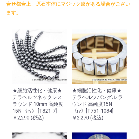
合せ都合上、原石本体にマジック痕がある場合がござい
ます。
★細胞活性化・健康★
★細胞活性化・健康★
テラヘルツネックレス
テラヘルツバングル ラ
ラウンド 10mm 高純度
ウンド 高純度15N
15N 《rv》 [T821-7]
《rv》[T751-1084]
￥2,290
(税込)
￥2,270
(税込)