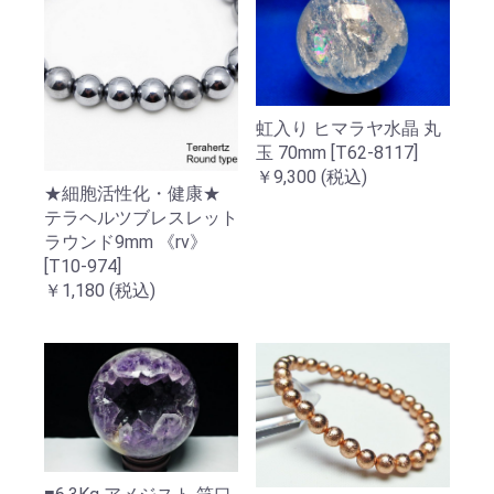
虹入り ヒマラヤ水晶 丸
玉 70mm [T62-8117]
￥9,300
(税込)
★細胞活性化・健康★
テラヘルツブレスレット
ラウンド9mm 《rv》
[T10-974]
￥1,180
(税込)