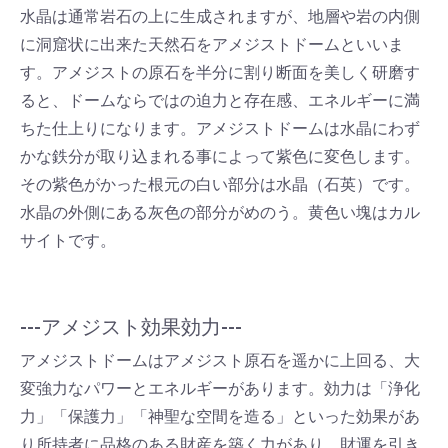
水晶は通常岩石の上に生成されますが、地層や岩の内側
に洞窟状に出来た天然石をアメジストドームといいま
す。アメジストの原石を半分に割り断面を美しく研磨す
ると、ドームならではの迫力と存在感、エネルギーに満
ちた仕上りになります。アメジストドームは水晶にわず
かな鉄分が取り込まれる事によって紫色に変色します。
その紫色がかった根元の白い部分は水晶（石英）です。
水晶の外側にある灰色の部分がめのう。黄色い塊はカル
サイトです。
---アメジスト効果効力---
アメジストドームはアメジスト原石を遥かに上回る、大
変強力なパワーとエネルギーがあります。効力は「浄化
力」「保護力」「神聖な空間を造る」といった効果があ
り所持者に品格のある財産を築く力があり、財運を引き