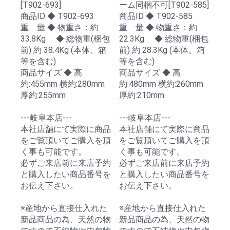
[T902-693]
ーム同梱不可[T902-585]
商品ID ◆ T902-693
商品ID ◆ T902-585
重 量 ◆ 物重さ：約
重 量 ◆ 物重さ：約
33.8Kg ◆ 総物重(梱包
22.3Kg ◆ 総物重(梱包
前) 約 38.4Kg (本体、箱
前) 約 28.3Kg (本体、箱
等を含む)
等を含む)
商品サイズ ◆ 高
商品サイズ ◆ 高
約:455mm 横約:280mm
約:480mm 横約:260mm
厚約:255mm
厚約:210mm
---岐阜本店---
---岐阜本店---
本社店舗にて実際に商品
本社店舗にて実際に商品
をご覧頂いてご購入を頂
をご覧頂いてご購入を頂
く事も可能です。
く事も可能です。
必ずご来店前に来店予約
必ずご来店前に来店予約
と購入したい商品番号を
と購入したい商品番号を
お伝え下さい。
お伝え下さい。
※産地から直接仕入れた
※産地から直接仕入れた
新品商品の為、天然の物
新品商品の為、天然の物