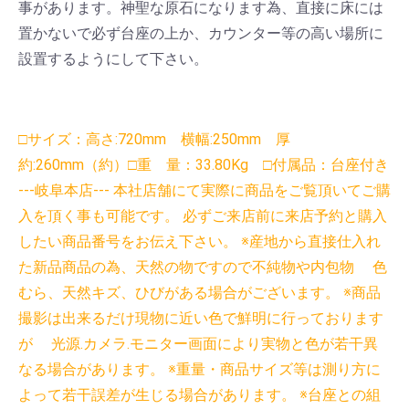
事があります。神聖な原石になります為、直接に床には
置かないで必ず台座の上か、カウンター等の高い場所に
設置するようにして下さい。
□サイズ：高さ:720mm 横幅:250mm 厚
約:260mm（約）□重 量：33.80Kg □付属品：台座付き
---岐阜本店--- 本社店舗にて実際に商品をご覧頂いてご購
入を頂く事も可能です。 必ずご来店前に来店予約と購入
したい商品番号をお伝え下さい。 ※産地から直接仕入れ
た新品商品の為、天然の物ですので不純物や内包物 色
むら、天然キズ、ひびがある場合がございます。 ※商品
撮影は出来るだけ現物に近い色で鮮明に行っております
が 光源.カメラ.モニター画面により実物と色が若干異
なる場合があります。 ※重量・商品サイズ等は測り方に
よって若干誤差が生じる場合があります。 ※台座との組