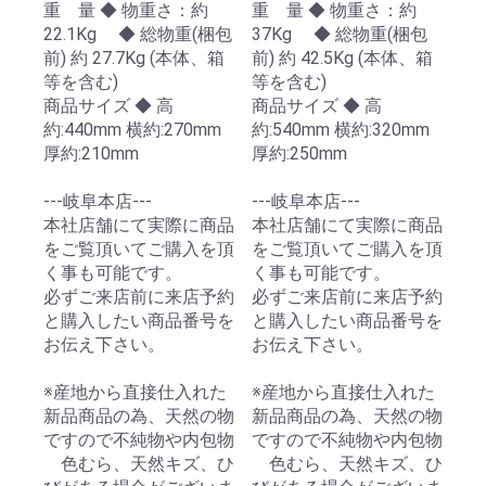
重 量 ◆ 物重さ：約
重 量 ◆ 物重さ：約
22.1Kg ◆ 総物重(梱包
37Kg ◆ 総物重(梱包
前) 約 27.7Kg (本体、箱
前) 約 42.5Kg (本体、箱
等を含む)
等を含む)
商品サイズ ◆ 高
商品サイズ ◆ 高
約:440mm 横約:270mm
約:540mm 横約:320mm
厚約:210mm
厚約:250mm
---岐阜本店---
---岐阜本店---
本社店舗にて実際に商品
本社店舗にて実際に商品
をご覧頂いてご購入を頂
をご覧頂いてご購入を頂
く事も可能です。
く事も可能です。
必ずご来店前に来店予約
必ずご来店前に来店予約
と購入したい商品番号を
と購入したい商品番号を
お伝え下さい。
お伝え下さい。
※産地から直接仕入れた
※産地から直接仕入れた
新品商品の為、天然の物
新品商品の為、天然の物
ですので不純物や内包物
ですので不純物や内包物
色むら、天然キズ、ひ
色むら、天然キズ、ひ