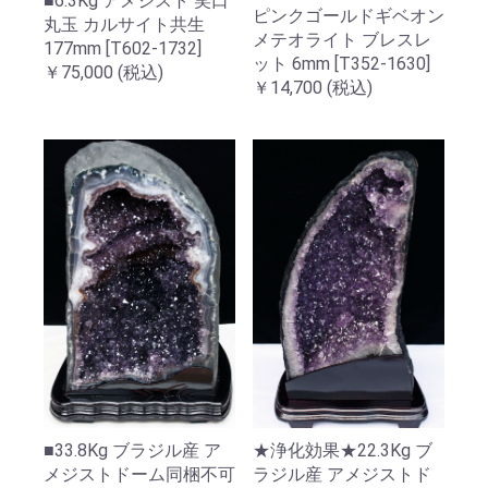
■6.3Kg アメジスト 笑口
ピンクゴールドギベオン
丸玉 カルサイト共生
メテオライト ブレスレ
177mm [T602-1732]
ット 6mm [T352-1630]
￥75,000
(税込)
￥14,700
(税込)
■33.8Kg ブラジル産 ア
★浄化効果★22.3Kg ブ
メジストドーム同梱不可
ラジル産 アメジストド